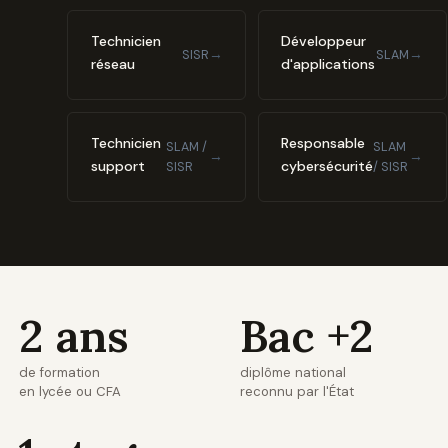
Technicien
Développeur
→
→
SISR
SLAM
réseau
d'applications
Technicien
Responsable
SLAM /
SLAM
→
→
support
cybersécurité
SISR
/ SISR
2 ans
Bac +2
de formation
diplôme national
en lycée ou CFA
reconnu par l'État