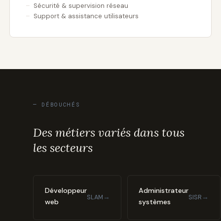
Sécurité & supervision réseau
Support & assistance utilisateurs
— DÉBOUCHÉS
Des métiers variés dans tous
les secteurs
Développeur
Administrateur
→
→
SLAM
SISR
web
systèmes