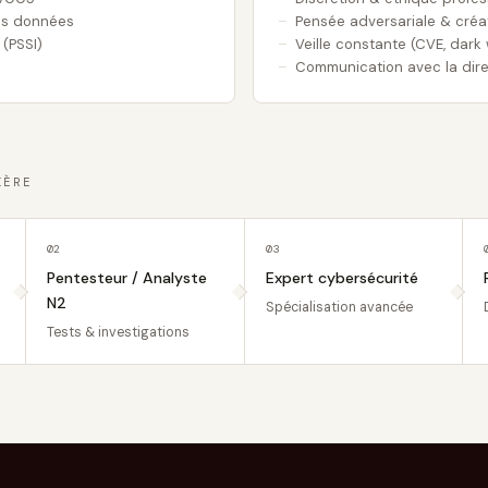
es données
Pensée adversariale & créat
 (PSSI)
Veille constante (CVE, dark
Communication avec la dire
IÈRE
02
03
Pentesteur / Analyste
Expert cybersécurité
N2
Spécialisation avancée
Tests & investigations