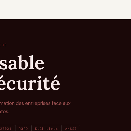
CHÉ
sable
écurité
mation des entreprises face aux
tes.
 27001
RGPD
Kali Linux
ANSSI