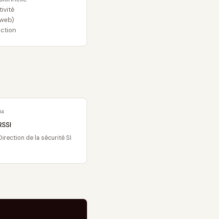
ivité
 web)
ction
04
RSSI
Direction de la sécurité SI