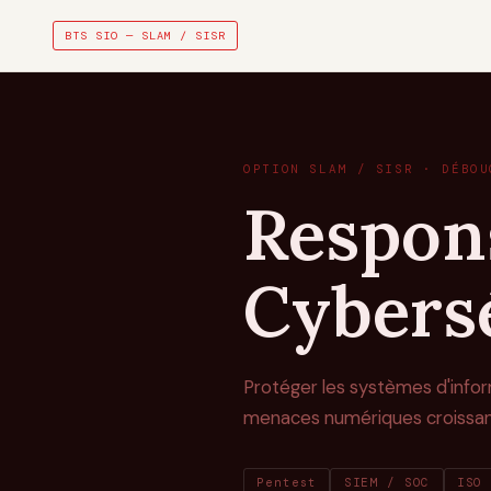
BTS SIO — SLAM / SISR
OPTION SLAM / SISR · DÉBOU
Respon
Cybers
Protéger les systèmes d'infor
menaces numériques croissan
Pentest
SIEM / SOC
ISO