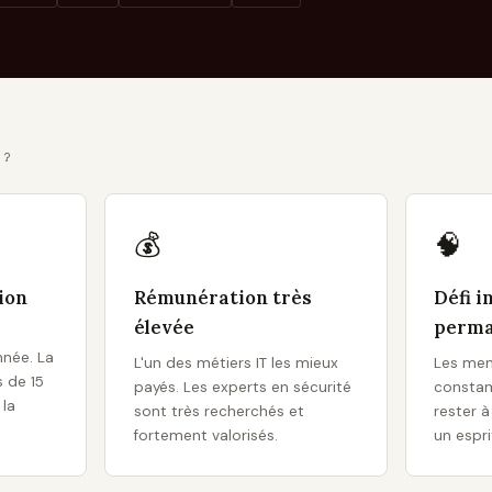
 ?
💰
🧠
ion
Rémunération très
Défi i
élevée
perm
née. La
L'un des métiers IT les mieux
Les men
 de 15
payés. Les experts en sécurité
constam
la
sont très recherchés et
rester à
fortement valorisés.
un espri