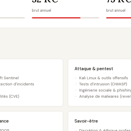
brut annuel
brut annuel
Attaque & pentest
ft Sentinel
Kali Linux & outils offensifs
ection d'incidents
Tests d'intrusion (OWASP)
Ingénierie sociale & phishi
lités (CVE)
Analyse de malwares (reve
ance
Savoir-être
27005
Discrétion & éthique profes