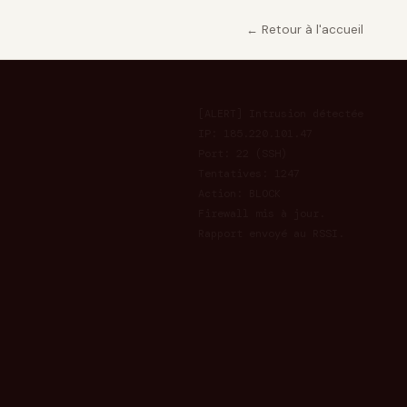
← Retour à l'accueil
[ALERT] Intrusion détectée

IP: 185.220.101.47

Port: 22 (SSH)

Tentatives: 1247

Action: BLOCK

Firewall mis à jour.

Rapport envoyé au RSSI.