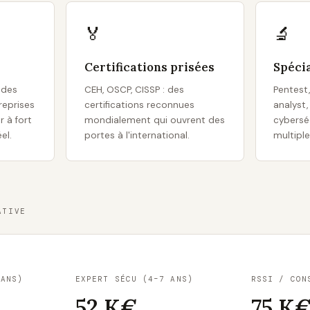
🏅
🔬
Certifications prisées
Spécia
 des
CEH, OSCP, CISSP : des
Pentest,
reprises
certifications reconnues
analyst,
r à fort
mondialement qui ouvrent des
cyberséc
el.
portes à l'international.
multiple
ATIVE
 ANS)
EXPERT SÉCU (4–7 ANS)
RSSI / CON
52 K€
75 K